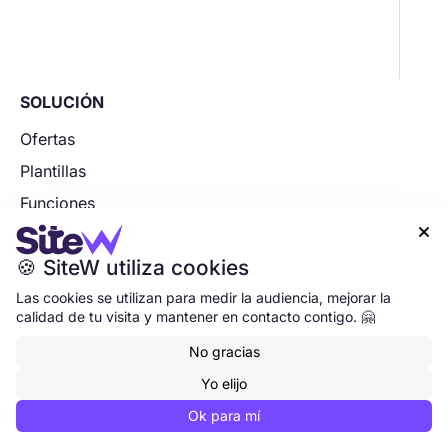
SOLUCIÓN
Ofertas
Plantillas
Funciones

Dominio web
🍪 SiteW utiliza cookies
Dirección de correo electrónico profesional
Empezar mi proyecto
Las cookies se utilizan para medir la audiencia, mejorar la
calidad de tu visita y mantener en contacto contigo. 🤗
No gracias
RECURSOS
Yo elijo
Blog
Ok para mí
Centro de ayuda