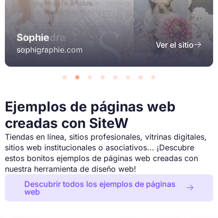
Capucine du VillageByCA
Sophie
Alexandra
Toulouse
Adèle
Patricia & Jean-Paul
Solenne
ZooParc Vallée de la Sûre
Association ALML
Ver el
Ver el sitio
Ver el sitio
Ver el sitio
Ver el sitio
Ver el sitio
Ver el sitio
Ver el sitio








sitio
sophigraphie.com
alex-c.fr
levillagebycatoulouse31.com
lemoulindadele.fr
la-ferme-de-brossard.fr
little-chouquette.fr
zooparc.be
locations-leucate.fr
Ejemplos de páginas web
creadas con SiteW
Tiendas en línea, sitios profesionales, vitrinas digitales,
sitios web institucionales o asociativos... ¡Descubre
estos bonitos ejemplos de páginas web creadas con
nuestra herramienta de diseño web!
Descubrir todos los ejemplos de páginas

web