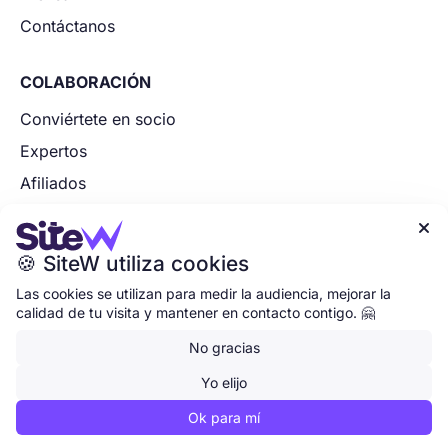
Contáctanos
COLABORACIÓN
Conviértete en socio
Expertos
Afiliados
Socios tecnológicos

Aplica ahora
🍪 SiteW utiliza cookies
Las cookies se utilizan para medir la audiencia, mejorar la
calidad de tu visita y mantener en contacto contigo. 🤗
Inicio
•
Gestión de cookies
•
Aviso legal
•
Términos y condiciones
•
Política de privacidad
•
No gracias
•
Yo elijo
© 2007-2026 | SiteW, Empresa francesa innovadora

Ok para mí