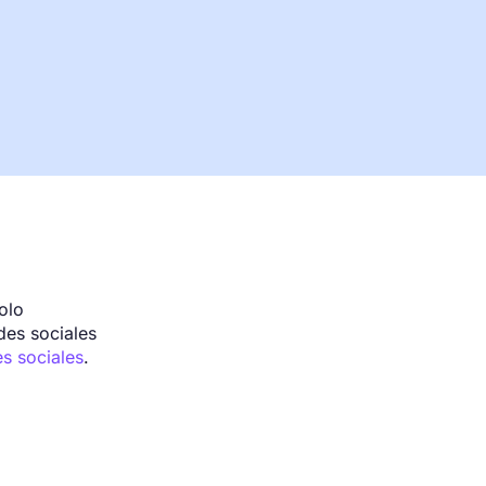
olo
des sociales
es sociales
.