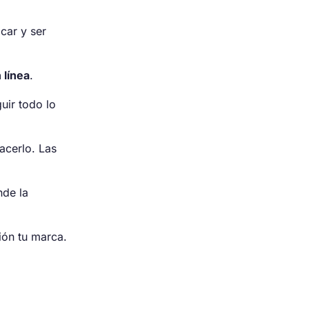
car y ser
 línea
.
uir todo lo
acerlo. Las
nde la
ión tu marca.