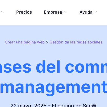
Precios
Empresa
Ayuda



Crear una página web
>
Gestión de las redes sociales
Página web
Blog
Herramientas adicionale
Centro de ayu


Sobre nosotros
Prensa


Creaciones

ases del com
Plantillas
Contáctanos
FAQ



Noticias de SiteW
Compromis

Funciones

managemen
22 mayo, 2025 - El equipo de SiteW