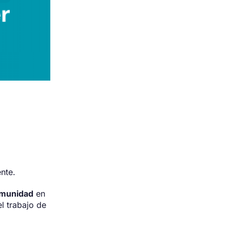
ente.
omunidad
en
l trabajo de