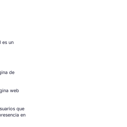
l es un
gina de
ágina web
usuarios que
presencia en