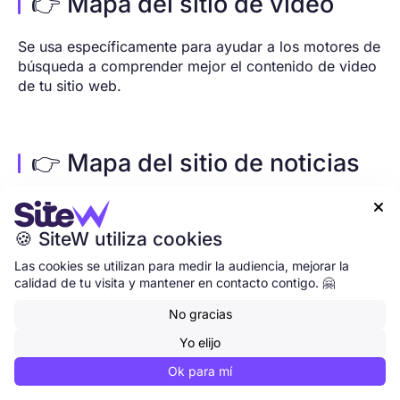
👉 Mapa del sitio de vídeo
Se usa específicamente para ayudar a los motores de
búsqueda a comprender mejor el contenido de video
de tu sitio web.
👉 Mapa del sitio de noticias
Se utiliza específicamente para ayudar a los motores

de búsqueda a encontrar mejor contenido web
🍪 SiteW utiliza cookies
aprobado para Google News. Para obtener los
mejores resultados, incluye las URL de los artículos
Las cookies se utilizan para medir la audiencia, mejorar la
calidad de tu visita y mantener en contacto contigo. 🤗
publicados en los últimos dos días.
No gracias
Yo elijo
👉 Imágenes del mapa del
Ok para mí
sitio