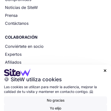
Noticias de SiteW
Prensa
Contáctanos
COLABORACIÓN
Conviértete en socio
Expertos
Afiliados
Socios tecnológicos

Aplica ahora
🍪 SiteW utiliza cookies
Las cookies se utilizan para medir la audiencia, mejorar la
calidad de tu visita y mantener en contacto contigo. 🤗
Inicio
•
Gestión de cookies
•
Aviso legal
•
No gracias
Términos y condiciones
•
•
Yo elijo
© 2007-2026 | SiteW, Empresa francesa innovadora