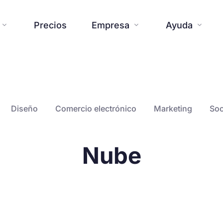
Precios
Empresa
Ayuda



Página web
Blog
Herramientas adicionale
Centro de ayu


Sobre nosotros
Prensa


Diseño
Comercio electrónico
Marketing
Soc
Creaciones

Plantillas
Contáctanos
FAQ



Noticias de SiteW
Compromis

Nube
Funciones
