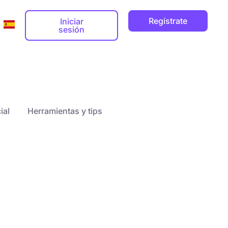
Regístrate
Iniciar
sesión
s
da
Dirección de correo electrónico profesion


ial
Herramientas y tips
Dominio web

os
