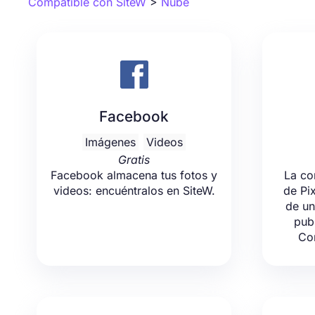
Compatible con SiteW
>
Nube
Facebook
Imágenes
Videos
Gratis
Facebook almacena tus fotos y
La co
videos: encuéntralos en SiteW.
de Pi
de un
pub
Co