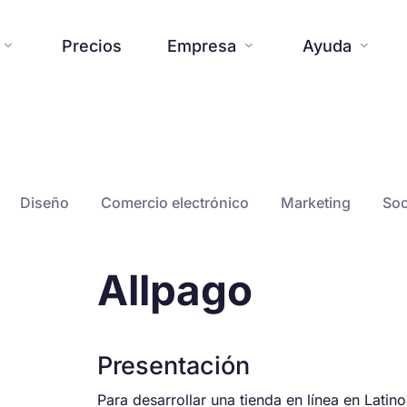
Precios
Empresa
Ayuda



Página web
Blog
Herramientas adicionale
Centro de ayu


Sobre nosotros
Prensa


Diseño
Comercio electrónico
Marketing
Soc
Creaciones

Plantillas
Contáctanos
FAQ



Noticias de SiteW
Compromis

Allpago
Funciones

Presentación
Para desarrollar una tienda en línea en Lati