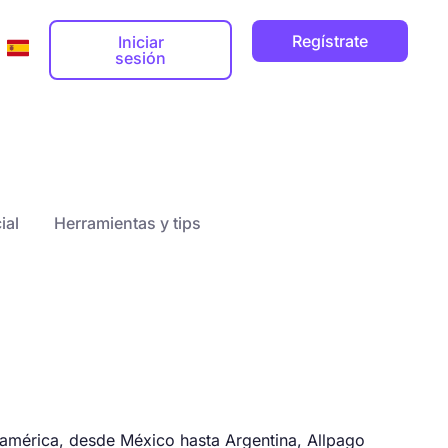
Regístrate
Iniciar
sesión
s
da
Dirección de correo electrónico profesion


ial
Herramientas y tips
Dominio web

os

noamérica, desde México hasta Argentina, Allpago