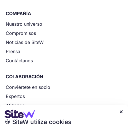
COMPAÑÍA
Nuestro universo
Compromisos
Noticias de SiteW
Prensa
Contáctanos
COLABORACIÓN
Conviértete en socio
Expertos
Afiliados

Socios tecnológicos
🍪 SiteW utiliza cookies
Aplica ahora