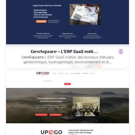
𝗚𝗲𝗼𝗦𝗾𝘂𝗮𝗿𝗲 – L’ERP SaaS méti...
G𝗲𝗼𝗦𝗾𝘂𝗮𝗿𝗲 L’ERP SaaS métier des bureaux d’études
géotechnique, hydrogéologie, environnement et di...